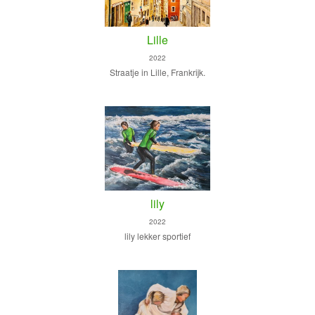
Lille
2022
Straatje in Lille, Frankrijk.
lily
2022
lily lekker sportief