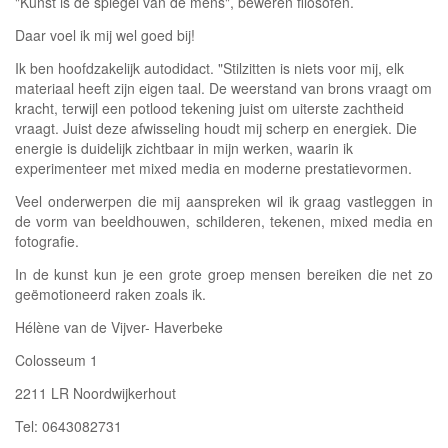
"Kunst is de spiegel van de mens", beweren filosofen.
Daar voel ik mij wel goed bij!
Ik ben hoofdzakelijk autodidact. "Stilzitten is niets voor mij, elk
materiaal heeft zijn eigen taal. De weerstand van brons vraagt om
kracht, terwijl een potlood tekening juist om uiterste zachtheid
vraagt. Juist deze afwisseling houdt mij scherp en energiek. Die
energie is duidelijk zichtbaar in mijn werken, waarin ik
experimenteer met mixed media en moderne prestatievormen.
Veel onderwerpen die mij aanspreken wil ik graag vastleggen in
de vorm van beeldhouwen, schilderen, tekenen, mixed media en
fotografie.
In de kunst kun je een grote groep mensen bereiken die net zo
geëmotioneerd raken zoals ik.
Hélène van de Vijver- Haverbeke
Colosseum 1
2211 LR Noordwijkerhout
Tel: 0643082731